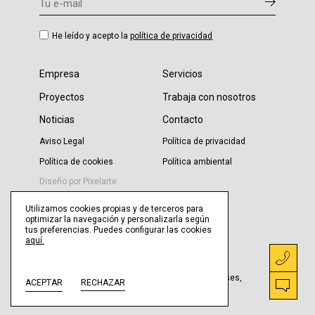
He leído y acepto la
política de privacidad
Empresa
Servicios
Proyectos
Trabaja con nosotros
Noticias
Contacto
Aviso Legal
Política de privacidad
Política de cookies
Política ambiental
Diseño por
Pixelarte
Utilizamos cookies propias y de terceros para
optimizar la navegación y personalizarla según
tus preferencias. Puedes configurar las cookies
aquí.
Instalaciones Industriales Grau, S.R.L.
Pol. ind. Aeropuerto. c/ Aitana 2 y 4. 46940 Manises,
ACEPTAR
RECHAZAR
Valencia, Spain.